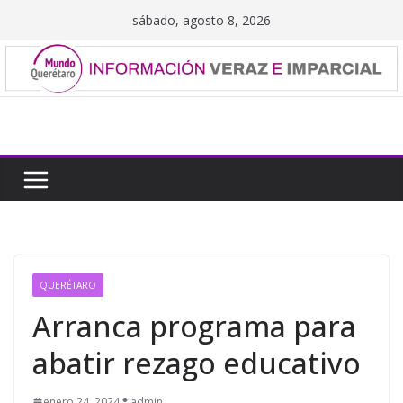
Saltar
sábado, agosto 8, 2026
al
contenido
QUERÉTARO
Arranca programa para
abatir rezago educativo
enero 24, 2024
admin