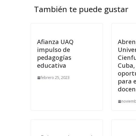
También te puede gustar
Afianza UAQ
Abren
impulso de
Unive
pedagogías
Cienf
educativa
Cuba,
oport
febrero 25, 2023
para 
docen
noviemb