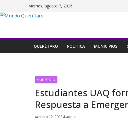
Saltar
viernes, agosto 7, 2026
al
contenido
QUERÉTARO
POLÍTICA
MUNICIPIOS
QUERÉTARO
Estudiantes UAQ for
Respuesta a Emergen
enero 12, 2023
admin