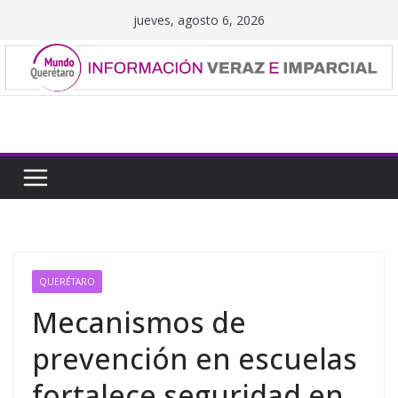
Saltar
jueves, agosto 6, 2026
al
contenido
QUERÉTARO
Mecanismos de
prevención en escuelas
fortalece seguridad en