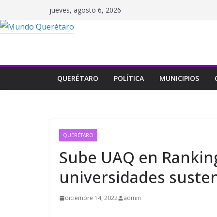
Saltar
jueves, agosto 6, 2026
al
contenido
QUERÉTARO
POLÍTICA
MUNICIPIOS
QUERÉTARO
Sube UAQ en Rankin
universidades suste
diciembre 14, 2022
admin