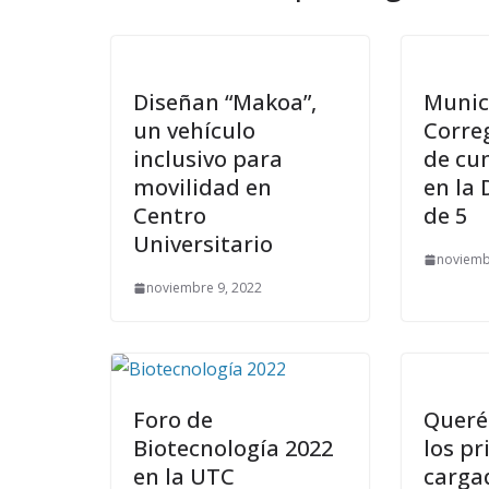
Diseñan “Makoa”,
Munic
un vehículo
Corre
inclusivo para
de cu
movilidad en
en la 
Centro
de 5
Universitario
noviemb
noviembre 9, 2022
Foro de
Queré
Biotecnología 2022
los p
en la UTC
carga