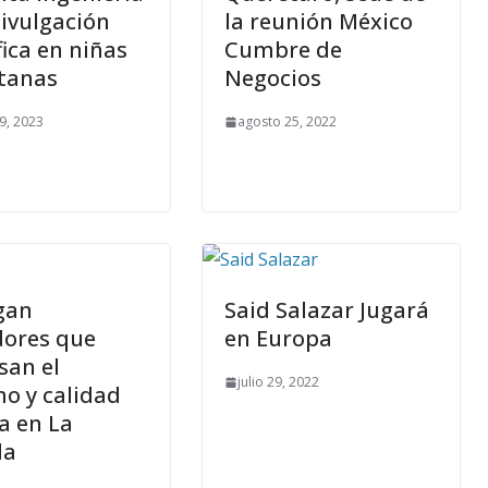
ivulgación
la reunión México
fica en niñas
Cumbre de
tanas
Negocios
9, 2023
agosto 25, 2022
gan
Said Salazar Jugará
ores que
en Europa
san el
julio 29, 2022
mo y calidad
a en La
da