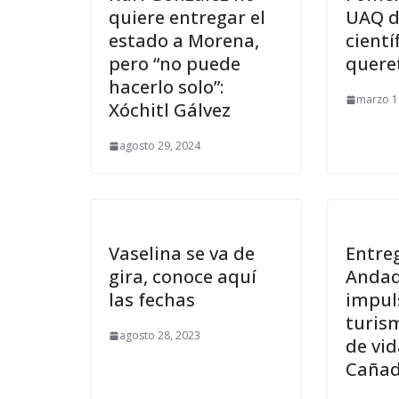
quiere entregar el
UAQ d
estado a Morena,
cientí
pero “no puede
quere
hacerlo solo”:
marzo 1
Xóchitl Gálvez
agosto 29, 2024
Vaselina se va de
Entre
gira, conoce aquí
Andad
las fechas
impul
turis
agosto 28, 2023
de vid
Caña