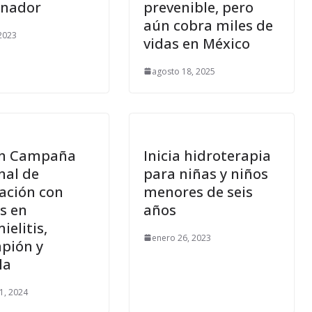
nador
prevenible, pero
aún cobra miles de
 2023
vidas en México
agosto 18, 2025
an Campaña
Inicia hidroterapia
nal de
para niñas y niños
ación con
menores de seis
s en
años
ielitis,
enero 26, 2023
pión y
la
1, 2024