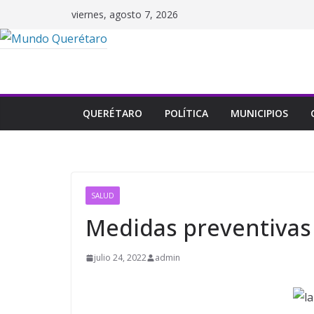
Saltar
viernes, agosto 7, 2026
al
contenido
QUERÉTARO
POLÍTICA
MUNICIPIOS
SALUD
Medidas preventivas 
julio 24, 2022
admin