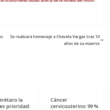
rticulos/tienes-dudas-acerca-de-la-viruela-del-mono-
os
Se realizará homenaje a Chavela Vargas tras 10
años de su muerte
erétaro la
Cáncer
es prioridad:
cervicouterino: 99 %