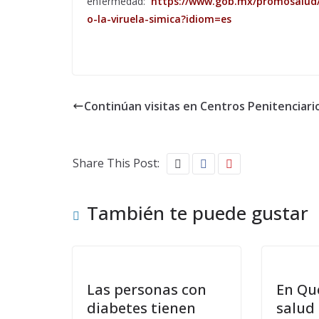
enfermedad:
https://www.gob.mx/promosalud/a
o-la-viruela-simica?idiom=es
Continúan visitas en Centros Penitenciari
Share This Post:
También te puede gustar
Las personas con
En Qu
diabetes tienen
salud 