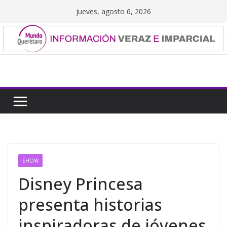
Saltar
jueves, agosto 6, 2026
al
contenido
SHOW
Disney Princesa
presenta historias
inspiradoras de jóvenes